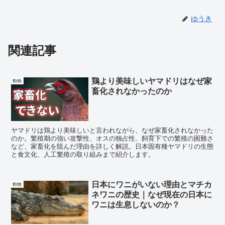
ゆうき
関連記事
鶏より美味しいヤマドリはなぜ家
動物
畜化されなかったのか
ヤマドリは鶏より美味しいと言われながら、なぜ家畜化されなかった
のか。繁殖期の強い攻撃性、オスの独占性、飼育下での繁殖の困難さ
など、家畜化を阻んだ理由を詳しく解説。日本固有種ヤマドリの生態
と食文化、人工繁殖の取り組みまで紹介します。
日本にワニがいない理由とマチカ
動物
ネワニの歴史｜なぜ現在の日本に
ワニは生息しないのか？