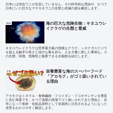
日本には現在ワニが生息していません。その科学的な理由や、かつて
日本にいた巨大なマチカネワニの生態と絶滅の謎を解説します。
海の巨大な危険生物：キタユウレ
動物
イクラゲの生態と脅威
キタユウレイクラゲは世界最大級の危険なクラゲ。シロナガスクジラ
を超える触手の長さと強力な毒を持ち、人を大量に刺した事例も。そ
の生態、特徴、危険性と観察できる水族館を紹介します。
栄養豊富な海のスーパーフード
生物
「アカモク」がゴミ扱いされてい
る理由
アカモクはミネラル・食物繊維・フコイダン・フコキサンチンを豊富
に含む海藻です。かつて漁業の現場でゴミ扱いされてきた理由と、近
年になって食材・化粧品原料として全国的に注目されるようになった
背景をわかりやすく解説します。