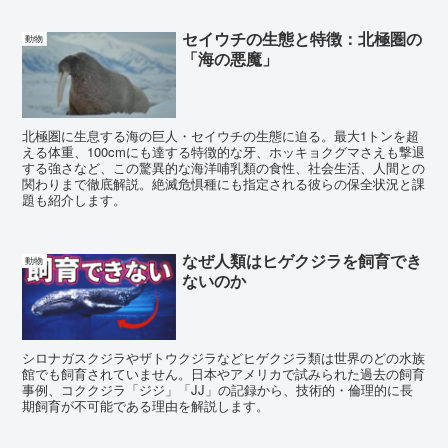
セイウチの生態と特徴：北極圏の
動物
「海の悪魔」
北極圏に生息する海の巨人・セイウチの生態に迫る。最大1トンを超
える体重、100cmにも達する特徴的な牙、ホッキョクグマさえも撃退
する強さなど、この驚異的な海洋哺乳類の食性、社会生活、人間との
関わりまで徹底解説。絶滅危惧種にも指定される彼らの保全状況と課
題も紹介します。
なぜ人類はヒゲクジラを飼育でき
動物
ないのか
シロナガスクジラやザトウクジラなどヒゲクジラ類は世界のどの水族
館でも飼育されていません。日本やアメリカで試みられた過去の飼育
事例、コククジラ「ジジ」「JJ」の記録から、技術的・倫理的に長
期飼育が不可能である理由を解説します。