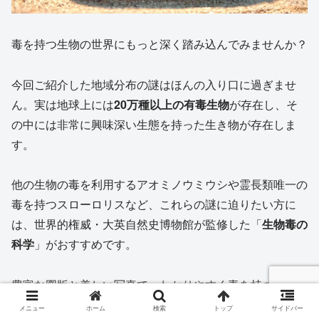
毒を持つ生物の世界にもっと深く踏み込んでみませんか？
今回ご紹介した地域分布の謎はほんの入り口に過ぎませ
ん。実は地球上には
20万種以上の有毒生物
が存在し、そ
の中には非常に興味深い生態を持った生き物が存在しま
す。
他の生物の毒を利用するアオミノウミウシや霊長類唯一の
毒を持つスローロリスなど、これらの謎に迫りたい方に
は、世界的権威・大英自然史博物館が監修した「
生物毒の
科学
」がおすすめです。
豊富な図版と美しい写真で、わかりやすく毒を持つ生物に
ついて学ぶことができます。彼らの本当の姿を知れば、自
メニュー
ホーム
検索
トップ
サイドバー