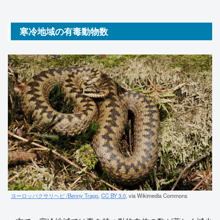
寒冷地域の有毒動物数
ヨーロッパクサリヘビ /Benny Trapp
,
CC BY 3.0
, via Wikimedia Commons