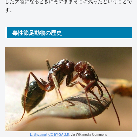
した大陸になるときにそのままそこに残ったということで
す。
毒性節足動物の歴史
L. Shyamal
,
CC BY-SA 2.5
, via Wikimedia Commons