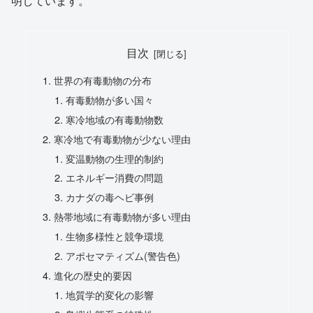
明しています。
目次
世界の有毒動物の分布
有毒動物が多い国々
寒冷地域の有毒動物数
寒冷地で有毒動物が少ない理由
変温動物の生理的制約
エネルギー消費の問題
カナダの毒ヘビ事例
熱帯地域に有毒動物が多い理由
生物多様性と競争環境
アポセマティズム(警告色)
進化の歴史的要因
地質学的変化の影響