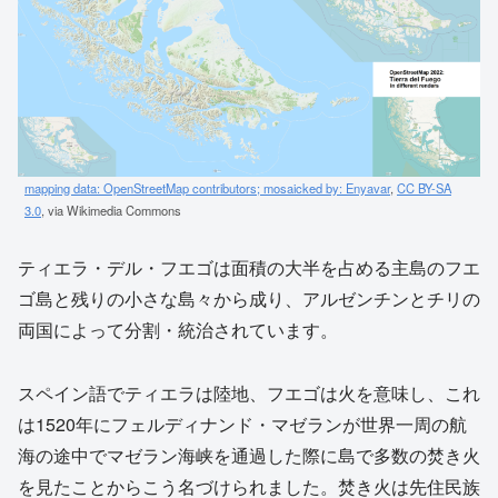
mapping data: OpenStreetMap contributors; mosaicked by: Enyavar
,
CC BY-SA
3.0
, via Wikimedia Commons
ティエラ・デル・フエゴは面積の大半を占める主島のフエ
ゴ島と残りの小さな島々から成り、アルゼンチンとチリの
両国によって分割・統治されています。
スペイン語でティエラは陸地、フエゴは火を意味し、これ
は1520年にフェルディナンド・マゼランが世界一周の航
海の途中でマゼラン海峡を通過した際に島で多数の焚き火
を見たことからこう名づけられました。焚き火は先住民族