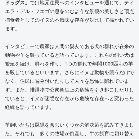
ドッグス」
では地元住民へのインタビューを通じて、ティ
エラ・デル・フエゴの息をのむような景観の美しさと頂点
捕食者としてのイヌの不気味な存在が対比して描かれてい
ます。
インタビューで農家は人間の親友である犬の群れが在来の
動物や羊を襲っていると語っています。これらの飼い犬は
繁殖を続け、群れを作り、1つの群れで年間1000匹もの羊
を殺しているといいます。さらにイヌは動物を襲うだけで
なく、住民に噛み付いたりして人々を恐怖に陥れていま
す。また、排泄物で公衆衛生上の危険を引き起こしたりし
ていると、イヌが迷惑な存在から危険な存在へと変わった
経緯を語っています。
羊飼いたちは罠猟を含むいくつかの解決策を試みてきまし
た。それでも、多くの牧場が倒産し、牛の飼育に切り替え