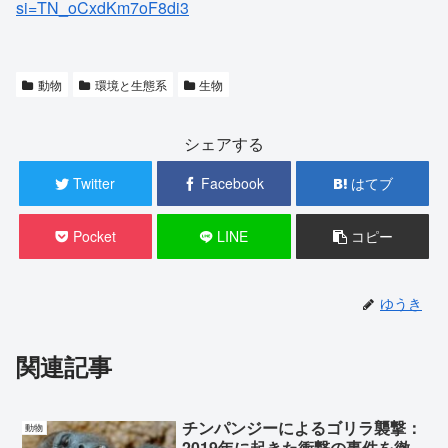
si=TN_oCxdKm7oF8di3
動物
環境と生態系
生物
シェアする
Twitter
Facebook
はてブ
Pocket
LINE
コピー
ゆうき
関連記事
チンパンジーによるゴリラ襲撃：
動物
2019年に起きた衝撃の事件を徹