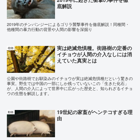
底解説
2019年のチンパンジーによるゴリラ襲撃事件を徹底解説！同種間・
他種間の暴力行動の背景や人間の影響を深掘り
実は絶滅危惧種。街路樹の定番の
植物
イチョウが人間の介入なしには消
えていた真実とは
公園や街路樹でお馴染みのイチョウが実は絶滅危惧種だという驚きの
事実。野生では中国の一部にしか残っていないこの「生きた化石」
が、人間の介入によって世界中に広がった歴史と、知られざるイチョ
ウの生態を解説します。
19世紀の家畜がヘンテコすぎる理
動物
由