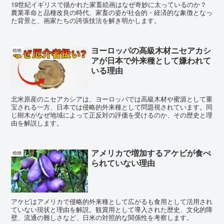
19世紀イギリスで描かれた家畜絵画はなぜ奇妙に太っているのか？
農業革命と品種改良の時代、家畜の姿が社会的・経済的な象徴となっ
た背景と、画家たちの誇張技法を解き明かします。
ヨーロッパの高級木材ニセアカシ
植物
アが日本で外来種として嫌われて
いる理由
北米原産のニセアカシアは、ヨーロッパでは高級木材や蜜源として重
宝される一方、日本では侵略的外来種として問題視されています。同
じ樹木がなぜ地域によって正反対の評価を受けるのか、その歴史と理
由を解説します。
アメリカで増加するアケビが食べ
植物
られていない理由
アケビはアメリカで侵略的外来種として広がるも食用として活用され
ていない現状と理由を解説。観賞用として導入された歴史、文化的障
壁、流通の難しさなど、日米の対照的な関係性を考察します。