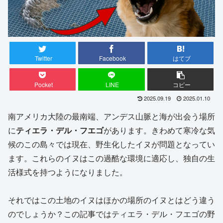
Twitter
Facebook
はてブ
Pocket
LINE
コピー
2025.09.19
2025.01.10
南アメリカ大陸の最南端、アンデス山脈と海が出会う場所
に
ティエラ・デル・フエゴ
があります。きわめて寒冷な気
候のこの島々では現在、野生化したイヌが問題となってい
ます。これらのイヌはこの過酷な環境に適応し、独自の生
活様式を持つようになりました。
それではこの土地のイヌはほかの場所のイヌとはどう違う
のでしょうか？この記事ではティエラ・デル・フエゴの野