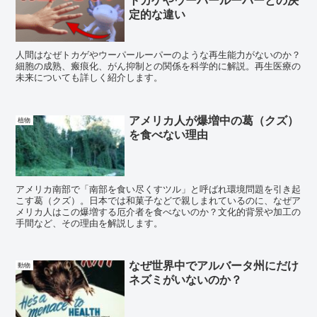
定的な違い
人間はなぜトカゲやウーパールーパーのような再生能力がないのか？
細胞の成熟、瘢痕化、がん抑制との関係を科学的に解説。再生医療の
未来についても詳しく紹介します。
アメリカ人が爆増中の葛（クズ）
植物
を食べない理由
アメリカ南部で「南部を食い尽くすツル」と呼ばれ環境問題を引き起
こす葛（クズ）。日本では和菓子などで親しまれているのに、なぜア
メリカ人はこの爆増する厄介者を食べないのか？文化的背景や加工の
手間など、その理由を解説します。
なぜ世界中でアルバータ州にだけ
動物
ネズミがいないのか？