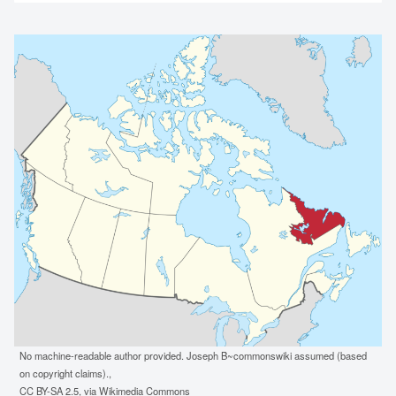
No machine-readable author provided. Joseph B~commonswiki assumed (based
on copyright claims).,
CC BY-SA 2.5, via Wikimedia Commons