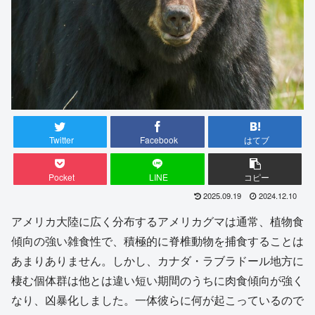
Twitter
Facebook
はてブ
Pocket
LINE
コピー
2025.09.19
2024.12.10
アメリカ大陸に広く分布するアメリカグマは通常、植物食
傾向の強い雑食性で、積極的に脊椎動物を捕食することは
あまりありません。しかし、カナダ・ラブラドール地方に
棲む個体群は他とは違い短い期間のうちに肉食傾向が強く
なり、凶暴化しました。一体彼らに何が起こっているので