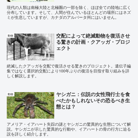
現代の人類は南極大陸と北極圏の一部を除く、ほぼ全ての陸地に広く
分布しています。そして、人間が住んでいるほとんどの場所にはネズ
ミが生息していますが、カナダのアルバータ州にはいません。
交配によって絶滅動物を復活させ
動物
る驚きの計画・クアッガ・プロジ
ェクト
絶滅したクアッガを交配で復活させる驚きのプロジェクト。遺伝子編
集ではなく選択的交配により100年ぶりの復活を目指す取り組みを詳
しく解説します。
ヤシガニ：伝説の女性飛行士を食
動物
べたかもしれないその恐るべき生
態とは？
アメリア・イアハート失踪の謎とヤシガニの驚異的な生態について解
説。ヤシガニが示した驚異的な行動や、イアハートの骨の行方に迫る
説を詳しく紹介します。