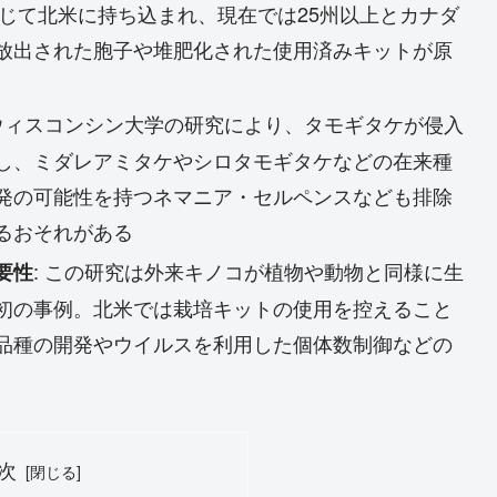
通じて北米に持ち込まれ、現在では25州以上とカナダ
放出された胞子や堆肥化された使用済みキットが原
 ウィスコンシン大学の研究により、タモギタケが侵入
し、ミダレアミタケやシロタモギタケなどの在来種
発の可能性を持つネマニア・セルペンスなども排除
るおそれがある
: この研究は外来キノコが植物や動物と同様に生
要性
初の事例。北米では栽培キットの使用を控えること
品種の開発やウイルスを利用した個体数制御などの
次