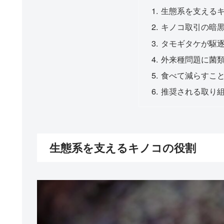
生態系を支える
キノコ取引の暗
タモギタケが駆
外来種問題に菌
食べて減らすこ
推奨される取り
生態系を支えるキノコの役割