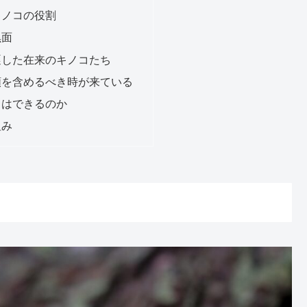
キノコの役割
黒面
逐した在来のキノコたち
類を含めるべき時が来ている
とはできるのか
組み