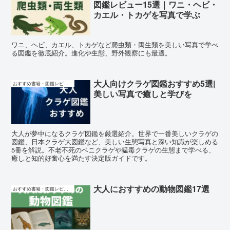
図鑑レビュー15選｜ワニ・ヘビ・
カエル・トカゲを写真で学ぶ
ワニ、ヘビ、カエル、トカゲなど爬虫類・両生類を美しい写真で学べ
る図鑑を徹底紹介。進化や生態、野外観察にも最適。
大人向けクラゲ図鑑おすすめ5選|
おすすめ書籍・図鑑レビュー
美しい写真で癒しと学びを
大人が夢中になるクラゲ図鑑を厳選紹介。世界で一番美しいクラゲの
図鑑、日本クラゲ大図鑑など、美しい生態写真と深い知識が楽しめる
5冊を解説。不老不死のベニクラゲや猛毒クラゲの生態まで学べる、
癒しと知的好奮心を満たす決定版ガイドです。
大人におすすめの動物図鑑17選
おすすめ書籍・図鑑レビュー