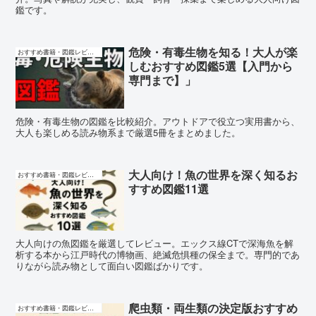
鑑です。
危険・有毒生物を知る！大人が楽
おすすめ書籍・図鑑レビュー
しむおすすめ図鑑5選【入門から
専門まで】」
危険・有毒生物の図鑑を比較紹介。アウトドアで役立つ実用書から、
大人も楽しめる読み物系まで厳選5冊をまとめました。
大人向け！魚の世界を深く知るお
おすすめ書籍・図鑑レビュー
すすめ図鑑11選
大人向けの魚図鑑を厳選してレビュー。エックス線CTで深海魚を解
析する本から江戸時代の博物画、絶滅危惧種の保全まで。専門的であ
りながら読み物として面白い図鑑ばかりです。
爬虫類・両生類の決定版おすすめ
おすすめ書籍・図鑑レビュー