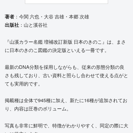
著者
：今関 六也・大谷 吉雄・本郷 次雄
出版社
：山と溪谷社
『山溪カラー名鑑 増補改訂新版 日本のきのこ』は、まさ
に日本のきのこ図鑑の決定版といえる一冊です。
最新のDNA分類を採用しながらも、従来の形態分類の良
さも残しており、古い資料と照らし合わせて使える点がと
ても実用的です。
掲載種は全体で945種に加え、新たに16種が追加されてお
り、内容は圧巻のボリューム。
写真も非常に鮮明で、特徴がわかりやすく、同定の際に大