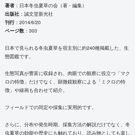
著者
：日本冬虫夏草の会（著・編集）
出版社
：誠文堂新光社
刊行
：2014/6/20
ページ数
：303
日本で見られる冬虫夏草を宿主別に約240種掲載した、生
態図鑑です。
生態写真が豊富に収録され、肉眼での観察に役立つ「マク
ロの特徴」だけでなく、顕微鏡観察による「ミクロの特
徴」や線画も合わせて紹介。
フィールドでの同定や採集に実用的です。
さらに、分布や発生時期、採集方法の解説だけでなく、冬
虫夏草の効能や歴史にも触れており、読み物としても楽し