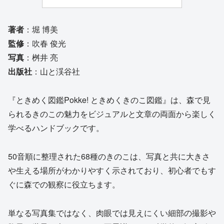
著者
：堀 博美
監修
：吹春 俊光
写真
：桝井 亮
出版社
：山と渓谷社
『ときめく図鑑Pokke! ときめくきのこ図鑑』は、森で見
られるきのこの魅力をビジュアルと文章の両面から楽しく
学べるハンドブックです。
50音順に整理された68種のきのこは、写真と共に大きさ
や生える場所がわかりやすく示されており、初心者でもす
ぐに森での観察に役立ちます。
単なる写真集ではなく、肉眼では見えにくい細部の撮影や