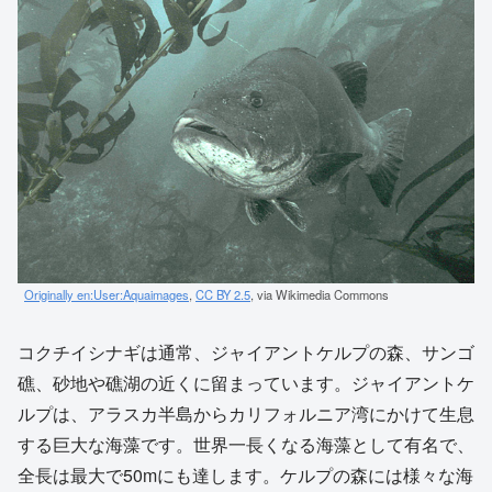
Originally en:User:Aquaimages
,
CC BY 2.5
, via Wikimedia Commons
コクチイシナギは通常、ジャイアントケルプの森、サンゴ
礁、砂地や礁湖の近くに留まっています。ジャイアントケ
ルプは、アラスカ半島からカリフォルニア湾にかけて生息
する巨大な海藻です。世界一長くなる海藻として有名で、
全長は最大で50mにも達します。ケルプの森には様々な海