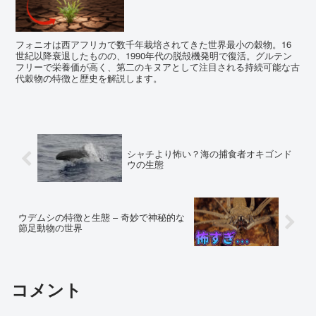
フォニオは西アフリカで数千年栽培されてきた世界最小の穀物。16
世紀以降衰退したものの、1990年代の脱殻機発明で復活。グルテン
フリーで栄養価が高く、第二のキヌアとして注目される持続可能な古
代穀物の特徴と歴史を解説します。
シャチより怖い？海の捕食者オキゴンド
ウの生態
ウデムシの特徴と生態 – 奇妙で神秘的な
節足動物の世界
コメント