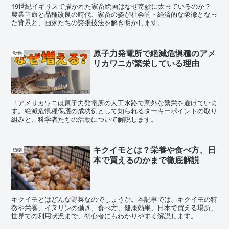
19世紀イギリスで描かれた家畜絵画はなぜ奇妙に太っているのか？
農業革命と品種改良の時代、家畜の姿が社会的・経済的な象徴となっ
た背景と、画家たちの誇張技法を解き明かします。
原子力発電所で絶滅危惧種のアメ
動物
リカワニが繁栄している理由
「アメリカワニは原子力発電所の人工水路で意外な繁栄を遂げていま
す。絶滅危惧種保護の成功例として知られるターキーポイントの取り
組みと、科学者たちの活動について解説します。
キクイモとは？栄養や食べ方、日
植物
本で買えるのかまで徹底解説
キクイモとはどんな野菜なのでしょうか。本記事では、キクイモの特
徴や栄養、イヌリンの働き、食べ方、健康効果、日本で買える場所、
世界での利用状況まで、初心者にもわかりやすく解説します。