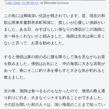
Caitlin Childs
,
CC BY-SA 2.0
, via Wikimedia Commons
この魚には興味深い伝説が残されています。昔、現在の和
歌山県東牟婁郡串本町和深に、貧しいが心優しい漁師がい
ました。ある日、みすぼらしい身なりの僧侶がこの漁師に
水一杯をくれないかと頼みました。漁師は生水は体に良く
ないと言って、お茶を勧めました。
すると僧侶は家の前の石に腰を降ろして海を見ながらお茶
を飲みました。僧侶はお礼にと、沖の海底に大きな岩島が
あって、春にそこに釣り糸を垂らすと大きな魚が釣れると
教えました。
次の春、漁師は食べるものもなかったので、僧侶の教え通
り釣りに行き、大きなイシナギを釣ることができました。
その話を聞いた村の人々は、深い海底のことまで知ってい