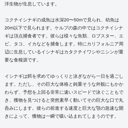
洋生物が生息しています。
コクチイシナギの成魚は水深20〜50mで見られ、幼魚は
20m以下で見られます。ケルプの森の中ではコクチイシナ
ギは頂点捕食者です。彼らは様々な魚類、ロブスター、エ
ビ、タコ、イカなどを捕食します。特にカリフォルニア周
辺に生息しているイシナギはカタクチイワシやニシンが重
要な食糧源です。
イシナギは餌を求めてゆっくりと泳ぎながら一日を過ごし
ます。ただし、その巨大な体格と鈍重そうな外観にもかか
わらず、予想を上回る非常に速いスピードで泳ぐこともで
き、獲物を見つけると突然素早く動いてその巨大な口で丸
呑みにします。彼らの前進する速度と巨大な顎の急速な開
きによって、獲物は一瞬で吸い込まれてしまうのです。