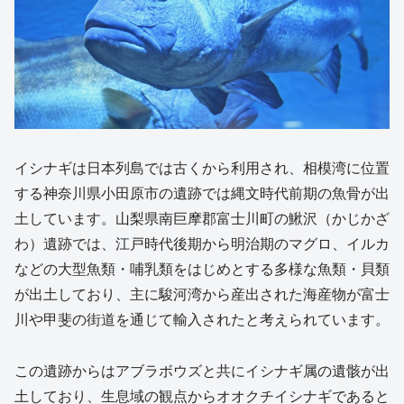
イシナギは日本列島では古くから利用され、相模湾に位置
する神奈川県小田原市の遺跡では縄文時代前期の魚骨が出
土しています。山梨県南巨摩郡富士川町の鰍沢（かじかざ
わ）遺跡では、江戸時代後期から明治期のマグロ、イルカ
などの大型魚類・哺乳類をはじめとする多様な魚類・貝類
が出土しており、主に駿河湾から産出された海産物が富士
川や甲斐の街道を通じて輸入されたと考えられています。
この遺跡からはアブラボウズと共にイシナギ属の遺骸が出
土しており、生息域の観点からオオクチイシナギであると