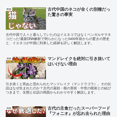
古代中国のネコが全くの別種だっ
動物
た驚きの事実
古代中国で人々と暮らしていたのはイエネコではなくベンガルヤマネ
コだった!最新DNA解析で明らかになった5400年前からの驚きの歴史
と、イエネコが中国に到来した経緯を詳しく解説します。
マンドレイクを絶対に引き抜いて
植物
はいけない理由
引き抜くと死ぬと恐れられたマンドレイク（マンドラゴラ）。その伝
説はなぜ生まれたのか？古代の薬効・根の形状・中世の呪術との結び
つきまで、生態と伝説の両面からわかりやすく解説します。
古代の主食だったスーパーフード
植物
『フォニオ』が忘れ去られた理由