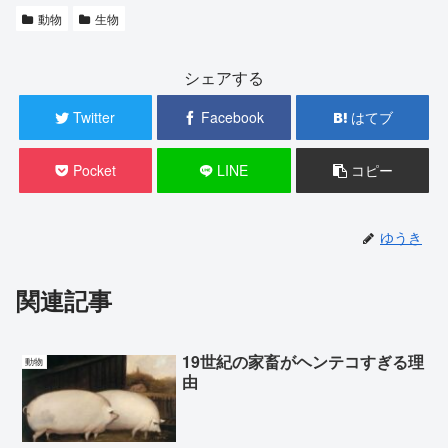
動物
生物
シェアする
Twitter
Facebook
はてブ
Pocket
LINE
コピー
ゆうき
関連記事
19世紀の家畜がヘンテコすぎる理
動物
由