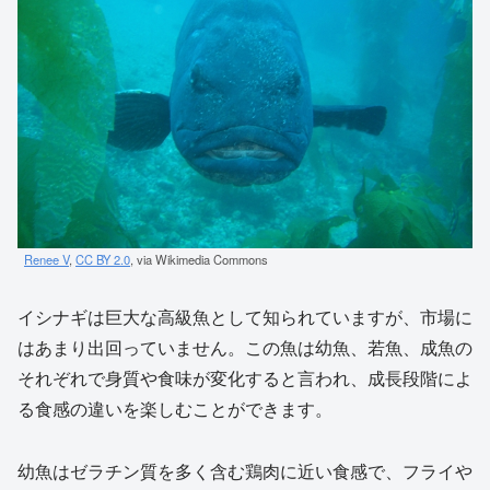
Renee V
,
CC BY 2.0
, via Wikimedia Commons
イシナギは巨大な高級魚として知られていますが、市場に
はあまり出回っていません。この魚は幼魚、若魚、成魚の
それぞれで身質や食味が変化すると言われ、成長段階によ
る食感の違いを楽しむことができます。
幼魚はゼラチン質を多く含む鶏肉に近い食感で、フライや