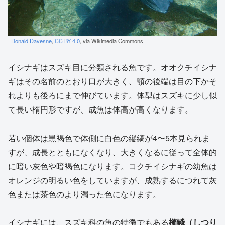
Donald Davesne
,
CC BY 4.0
, via Wikimedia Commons
イシナギはスズキ目に分類される魚です。オオクチイシナ
ギはその名前のとおり口が大きく、顎の後端は目の下かそ
れよりも後ろにまで伸びています。体型はスズキに少し似
て長い楕円形ですが、成魚は体高が高くなります。
若い個体は黒褐色で体側に白色の縦縞が4〜5本見られま
すが、成長とともになくなり、大きくなるに従って全体的
に暗い灰色や暗褐色になります。コクチイシナギの幼魚は
オレンジの明るい色をしていますが、成熟するにつれて灰
色または茶色のより濁った色になります。
イシナギには、スズキ科の魚の特徴でもある
櫛鱗（しつり