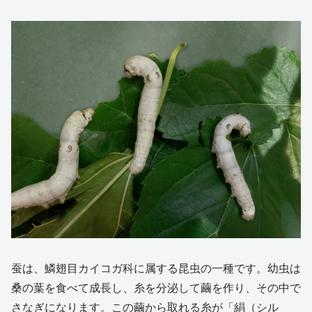
蚕は、鱗翅目カイコガ科に属する昆虫の一種です。幼虫は
桑の葉を食べて成長し、糸を分泌して繭を作り、その中で
さなぎになります。この繭から取れる糸が「絹（シル