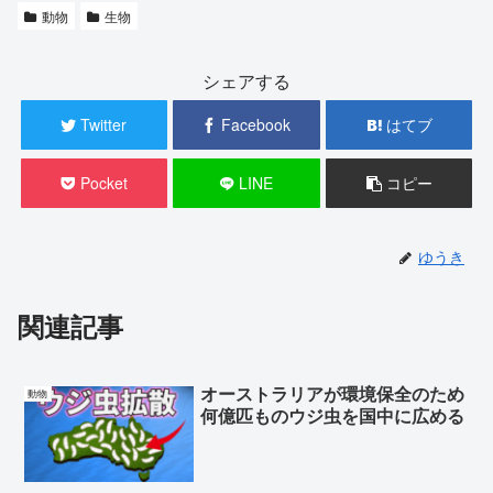
動物
生物
シェアする
Twitter
Facebook
はてブ
Pocket
LINE
コピー
ゆうき
関連記事
オーストラリアが環境保全のため
動物
何億匹ものウジ虫を国中に広める