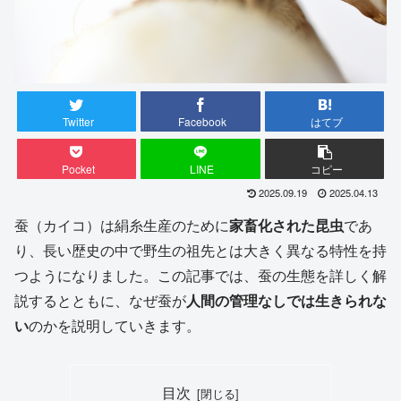
Twitter
Facebook
はてブ
Pocket
LINE
コピー
2025.09.19
2025.04.13
蚕（カイコ）は絹糸生産のために
家畜化された昆虫
であ
り、長い歴史の中で野生の祖先とは大きく異なる特性を持
つようになりました。この記事では、蚕の生態を詳しく解
説するとともに、なぜ蚕が
人間の管理なしでは生きられな
い
のかを説明していきます。
目次