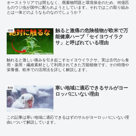
オーストラリアでは間もなく、廃棄物問題と環境保全のため、何億匹
ものウジ虫が国中に配られようとしています。それではこの取り組み
とは一体どのようなものなのでしょうか？
触ると激痛の危険植物が欧米で万
植物
能健康ハーブ「セイヨウイラク
サ」と呼ばれている理由
触れると激しい痛みを引き起こすセイヨウイラクサ。実は古代から食
用・薬用・繊維素材として利用されてきた万能植物です。その特徴や
栄養価、欧米での活用法を詳しく解説します。
寒い地域に適応できるサルがヨー
動物
ロッパにいない理由
この記事は寒い地域に適応できるはずのサルがヨーロッパにいない理
由いついて解説しています。