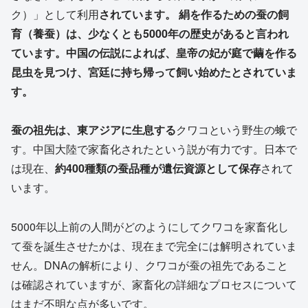
ク）」として利用
されています。 絹を作るための蚕の飼
育（養蚕）は、少なくとも5000年の歴史があると言われ
ています。中国の伝説によれば、皇帝の妃が庭で繭を作る
昆虫を見つけ、宮廷に持ち帰って飼い始めたとされていま
す。
蚕の祖先は、東アジアに生息する
クワコという野生の蛾で
す。中国大陸で家畜化されたという説が有力です。日本で
は現在、
約400種類の蚕品種が遺伝資源として保存
されて
います。
5000年以上前の人間がどのようにしてクワコを家畜化し
て蚕を誕生させたかは、現在まで完全には解明されていま
せん。DNAの解析により、クワコが蚕の祖先であること
は確認されていますが、家畜化の詳細なプロセスについて
はまだ不明な点が多いです。