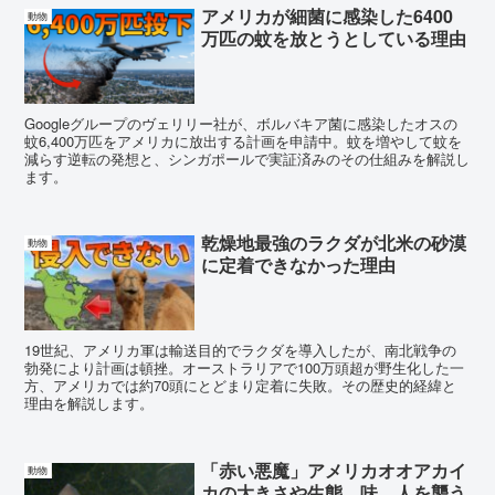
アメリカが細菌に感染した6400
動物
万匹の蚊を放とうとしている理由
Googleグループのヴェリリー社が、ボルバキア菌に感染したオスの
蚊6,400万匹をアメリカに放出する計画を申請中。蚊を増やして蚊を
減らす逆転の発想と、シンガポールで実証済みのその仕組みを解説し
ます。
乾燥地最強のラクダが北米の砂漠
動物
に定着できなかった理由
19世紀、アメリカ軍は輸送目的でラクダを導入したが、南北戦争の
勃発により計画は頓挫。オーストラリアで100万頭超が野生化した一
方、アメリカでは約70頭にとどまり定着に失敗。その歴史的経緯と
理由を解説します。
「赤い悪魔」アメリカオオアカイ
動物
カの大きさや生態、味、人を襲う