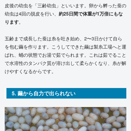
皮後の幼虫を「三齢幼虫」といいます。卵から孵った蚕の
幼虫は4回の脱皮を行い、
約25日間で体重が1万倍にもな
ります
。
五齢まで成長した蚕は糸を吐き始め、2〜3日かけて自ら
を包む繭を作ります。こうしてできた繭は製糸工場へと運
ばれ、蛹の状態でお湯で茹でられます。これは茹でること
で水溶性のタンパク質が溶け出して柔らかくなり、糸が解
けやすくなるからです。
5. 繭から自力で出られない