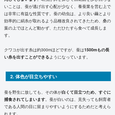
いことは、蚕が逃げ出す心配が少なく、養蚕業を営む上で
は非常に有益な性質です。蚕の幼虫は、より良い繭とより
効率的に絹糸が取れるよう品種改良されてきたため、桑の
葉の上でほとんど動かず、ただひたすら食べて成長しま
す。
クワコが出す糸は約300mほどですが、蚕は
1500mもの長
い糸を出すことができる
ようになっています。
2. 体色が目立ちやすい
蚕を野生に放しても、その体が
白くて目立つため、すぐに
捕食されてしまいます
。蚕が白いのは、見失っても飼育者
である人間の目に留まりやすいようにするためだと考えら
れます。