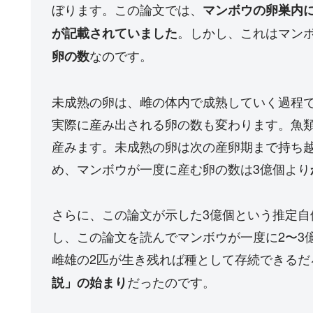
ぼります。この論文では、
マンボウの卵巣内
。しかし、これはマン
が記載されていました
なのです。
卵の数
未成熟の卵は、雌の体内で成熟していく過程
実際に産み出される卵の数も変わります。魚
産みます。未成熟の卵は次の産卵期まで持ち
め、マンボウが一度に産む卵の数は3億個より
さらに、この論文が示した3億個という推定
し、この論文を読んでマンボウが一度に2〜3
雌雄の2匹が生き残れば種として存続できるだ
だったのです。
説」の始まり