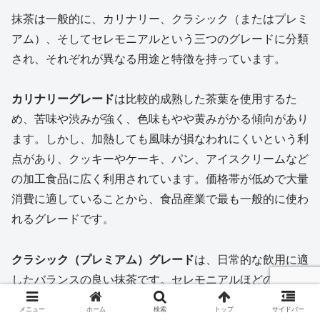
抹茶は一般的に、カリナリー、クラシック（またはプレミ
アム）、そしてセレモニアルという三つのグレードに分類
され、それぞれが異なる用途と特徴を持っています。
カリナリーグレード
は比較的成熟した茶葉を使用するた
め、苦味や渋みが強く、色味もやや黄みがかる傾向があり
ます。しかし、加熱しても風味が損なわれにくいという利
点があり、クッキーやケーキ、パン、アイスクリームなど
の加工食品に広く利用されています。価格帯が低めで大量
消費に適していることから、食品産業で最も一般的に使わ
れるグレードです。
クラシック（プレミアム）グレード
は、日常的な飲用に適
したバランスの良い抹茶です。セレモニアルほどの繊細さ
はないものの、適度な旨みとほのかな苦味を併せ持ち、自
メニュー
ホーム
検索
トップ
サイドバー
然な緑色と穏やかな香りが特徴です。抹茶ラテや水出し抹