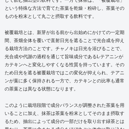
という特殊な方法で育てた茶葉を乾燥・粉砕し、茶葉その
ものを粉末として丸ごと摂取する飲料です。
被覆栽培とは、新芽が出る前から出始めにかけての一定期
間、茶畑全体を覆いで直射日光を遮ることで光合成を抑え
る栽培方法のことです。チャノキは日光を浴びることで、
光合成や代謝の過程を通じて旨味成分であるL-テアニンが
カテキンへと変化しやすくなる性質を持っています。その
ため日光を遮る被覆栽培ではこの変化が抑えられ、テアニ
ンが葉に多く保持される一方で、カテキンとの比率も通常
の茶葉とは異なる状態になります。
このように栽培段階で成分バランスが調整された茶葉を用
いることに加え、抹茶は茶葉を粉末としてそのまま摂取す
るため、抽出によって成分の一部だけを取り出す緑茶とは