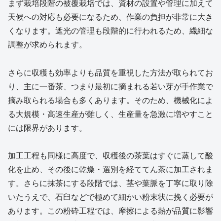
まず栽培段階の被覆栽培では、資材の設置や管理に加えて
天候への対応も必要になるため、作業の負担が非常に大き
くなります。遮光の管理も段階的に行われるため、繊細な
調整が求められます。
さらに収穫も効率よりも品質を重視した方法が取られてお
り、主に一番茶、つまり最初に摘まれる若い芽が手作業で
摘み取られる場合も多くあります。そのため、機械化によ
る大規模・高速生産が難しく、生産量を急激に増やすこと
には限界があります。
加工工程も同様に高度で、収穫後の茶葉はすぐに蒸して酸
化を止め、その後に乾燥・選別を経ててん茶に加工されま
す。さらに抹茶にする段階では、茎や葉脈を丁寧に取り除
いたうえで、石臼などで極めて細かい粉末状に挽く必要が
あります。この粉砕工程では、摩擦による熱が品質に影響