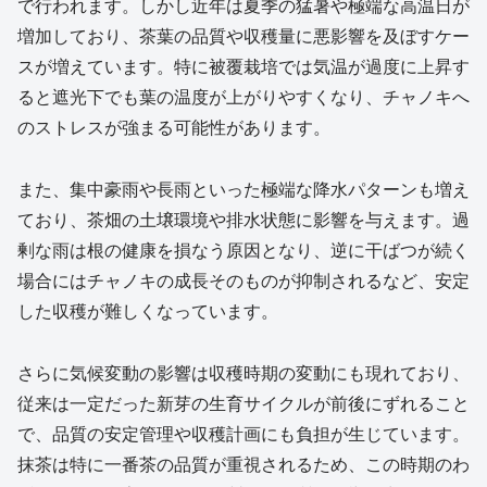
で行われます。しかし近年は夏季の猛暑や極端な高温日が
増加しており、茶葉の品質や収穫量に悪影響を及ぼすケー
スが増えています。特に被覆栽培では気温が過度に上昇す
ると遮光下でも葉の温度が上がりやすくなり、チャノキへ
のストレスが強まる可能性があります。
また、集中豪雨や長雨といった極端な降水パターンも増え
ており、茶畑の土壌環境や排水状態に影響を与えます。過
剰な雨は根の健康を損なう原因となり、逆に干ばつが続く
場合にはチャノキの成長そのものが抑制されるなど、安定
した収穫が難しくなっています。
さらに気候変動の影響は収穫時期の変動にも現れており、
従来は一定だった新芽の生育サイクルが前後にずれること
で、品質の安定管理や収穫計画にも負担が生じています。
抹茶は特に一番茶の品質が重視されるため、この時期のわ