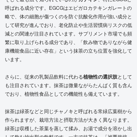
呼ばれる成分です。EGCGはエピガロカテキンガレートの
略で、体の細胞が傷つくのを防ぐ抗酸化作用が強い成分と
して研究が進んでおり、老化防止や生活習慣病リスクの低
減との関連が注目されています。サプリメント市場でも頻
繁に取り上げられる成分であり、「飲み物でありながら健
康機能食品に近い存在」という抹茶の立ち位置を強化して
います。
さらに、従来の乳製品飲料に代わる
植物性の選択肢
として
も注目されています。抹茶は微量ながらたんぱく質も含ん
でおり、植物性食品としての機能性も備えています。
抹茶は緑茶などと同じチャノキと呼ばれる常緑広葉樹から
作られますが、栽培方法と摂取方法が大きく異なります。
緑茶は収穫した茶葉を蒸して揉み、お湯で成分を溶かし出
して飲む抽出型の飲料です。一方で抹茶は、「被覆栽培」