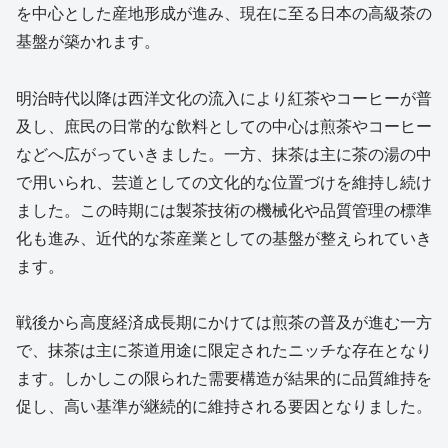
を中心とした産地形成が進み、現在に至る日本の高級茶の
基盤が築かれます。
明治時代以降は西洋文化の流入により紅茶やコーヒーが普
及し、庶民の日常的な飲料としての中心は煎茶やコーヒー
などへ広がっていきました。一方、抹茶は主に茶の湯の中
で用いられ、芸道としての文化的な位置づけを維持し続け
ました。この時期には製茶技術の機械化や品質管理の標準
化も進み、近代的な茶産業としての基盤が整えられていき
ます。
戦後から高度経済成長期にかけては煎茶の普及が進む一方
で、抹茶は主に茶道用途に限定されたニッチな存在となり
ます。しかしこの限られた需要構造が結果的に品質維持を
促し、高い基準が継続的に維持される要因となりました。