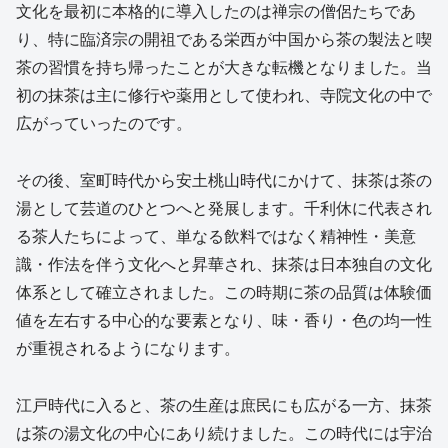
文化を最初に本格的に導入したのは禅宗の僧侶たちであ
り、特に臨済宗の開祖である栄西が中国から茶の製法と喫
茶の習慣を持ち帰ったことが大きな転機となりました。当
初の抹茶は主に修行や薬用として使われ、寺院文化の中で
広がっていったのです。
その後、室町時代から安土桃山時代にかけて、抹茶は茶の
湯として芸道のひとつへと発展します。千利休に代表され
る茶人たちによって、単なる飲料ではなく精神性・美意
識・作法を伴う文化へと昇華され、抹茶は日本独自の文化
体系として確立されました。この時期に茶の品質は体験価
値を左右する中心的な要素となり、味・香り・色の均一性
が重視されるようになります。
江戸時代に入ると、茶の生産は庶民にも広がる一方、抹茶
は茶の湯文化の中心にあり続けました。この時代には宇治