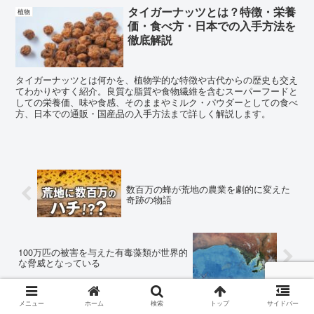
タイガーナッツとは？特徴・栄養
植物
価・食べ方・日本での入手方法を
徹底解説
タイガーナッツとは何かを、植物学的な特徴や古代からの歴史も交え
てわかりやすく紹介。良質な脂質や食物繊維を含むスーパーフードと
しての栄養価、味や食感、そのままやミルク・パウダーとしての食べ
方、日本での通販・国産品の入手方法まで詳しく解説します。
数百万の蜂が荒地の農業を劇的に変えた
奇跡の物語
100万匹の被害を与えた有毒藻類が世界的
な脅威となっている
メニュー
ホーム
検索
トップ
サイドバー