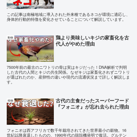
この記事は南極地域に導入された外来種であるネコが環境に適応し、
身体的行動的特徴を変化させていることについて解説しています。
鶏より美味しいキジの家畜化を古
動物
代人がやめた理由
7500年前の最古のニワトリの骨は実はキジだった！DNA解析で判明
した古代の人間とキジの共生関係。なぜキジは家畜化されずニワトリ
が選ばれたのか、産卵性の違いや現代の流通状況まで詳しく解説しま
す。
古代の主食だったスーパーフード
植物
『フォニオ』が忘れ去られた理由
フォニオは西アフリカで数千年栽培されてきた世界最小の穀物。16
世紀以降衰退したものの、1990年代の脱殻機発明で復活。グルテン