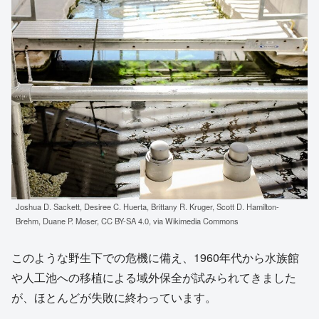
Joshua D. Sackett, Desiree C. Huerta, Brittany R. Kruger, Scott D. Hamilton-
Brehm, Duane P. Moser, CC BY-SA 4.0, via Wikimedia Commons
このような野生下での危機に備え、1960年代から水族館
や人工池への移植による域外保全が試みられてきました
が、ほとんどが失敗に終わっています。