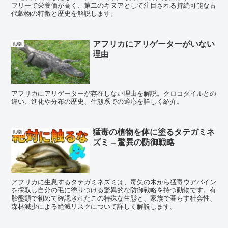
フリーで栄養価が高く、第二のキヌアとして注目される持続可能な古
代穀物の特徴と歴史を解説します。
アフリカにアリゲーターがいない
動物
理由
アフリカにアリゲーターが存在しない理由を解説。クロコダイルとの
違い、進化や分布の歴史、生態系での適応を詳しく紹介。
猛毒の植物を体に塗るタテガミネ
動物
ズミ – 驚異の防御戦略
アフリカに生息するタテガミネズミは、毒矢の木から猛毒ウアバイン
を採取し自分の毛に塗りつける驚異的な防御戦略を持つ動物です。有
胎盤類で初めて確認されたこの特殊な生態と、家族で暮らす社会性、
森林減少による絶滅リスクについて詳しく解説します。