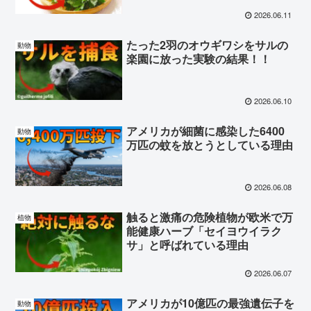
2026.06.11
たった2羽のオウギワシをサルの
動物
楽園に放った実験の結果！！
2026.06.10
アメリカが細菌に感染した6400
動物
万匹の蚊を放とうとしている理由
2026.06.08
触ると激痛の危険植物が欧米で万
植物
能健康ハーブ「セイヨウイラク
サ」と呼ばれている理由
2026.06.07
アメリカが10億匹の最強遺伝子を
動物