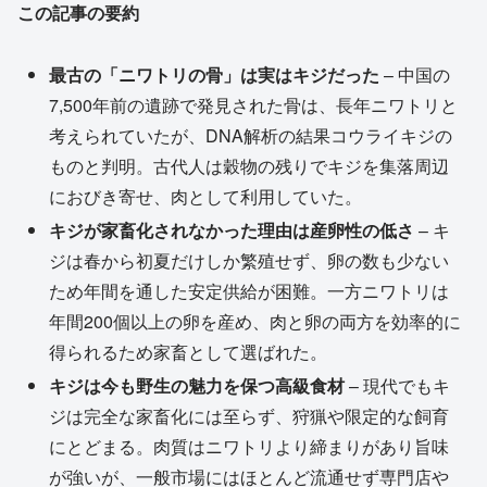
この記事の要約
最古の「ニワトリの骨」は実はキジだった
– 中国の
7,500年前の遺跡で発見された骨は、長年ニワトリと
考えられていたが、DNA解析の結果コウライキジの
ものと判明。古代人は穀物の残りでキジを集落周辺
におびき寄せ、肉として利用していた。
キジが家畜化されなかった理由は産卵性の低さ
– キ
ジは春から初夏だけしか繁殖せず、卵の数も少ない
ため年間を通した安定供給が困難。一方ニワトリは
年間200個以上の卵を産め、肉と卵の両方を効率的に
得られるため家畜として選ばれた。
キジは今も野生の魅力を保つ高級食材
– 現代でもキ
ジは完全な家畜化には至らず、狩猟や限定的な飼育
にとどまる。肉質はニワトリより締まりがあり旨味
が強いが、一般市場にはほとんど流通せず専門店や