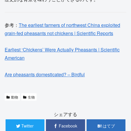
参考：
The earliest farmers of northwest China exploited
grain-fed pheasants not chickens | Scientific Reports
Earliest ‘Chickens’ Were Actually Pheasants | Scientific
American
Are pheasants domesticated? – Birdful
動物
生物
シェアする
Twitter
Facebook
はてブ