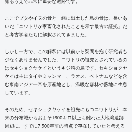
知るうえで非常に重要な遺跡です。
ここでブタやイヌの骨と一緒に出土した鳥の骨は、長いあ
いだ「ニワトリが家畜化されたことを示す最古の証拠」だ
と考古学者たちに解釈されてきました。
しかし一方で、この解釈には以前から疑問を抱く研究者も
少なくありませんでした。ニワトリの祖先とされているの
はセキショクヤケイというキジ科の鳥です。セキショクヤ
ケイは主にタイやミャンマー、ラオス、ベトナムなどを含
む東南アジア一帯を原産地とし、温暖な森林や藪地に生息
しています。
そのため、セキショクヤケイを祖先にもつニワトリが、本
来の分布域からおよそ1600キロ以上も離れた大地湾遺跡
周辺に、すでに7,500年前の時点で存在していたと考える