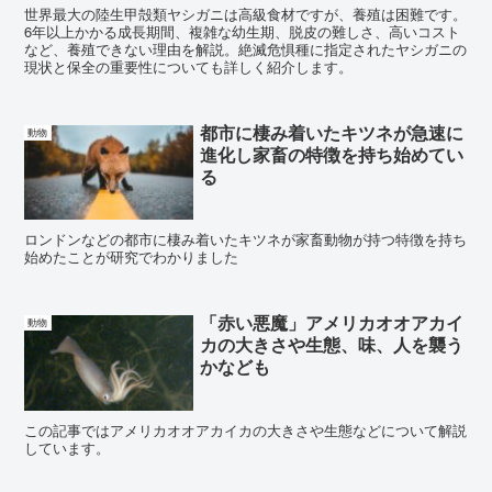
世界最大の陸生甲殻類ヤシガニは高級食材ですが、養殖は困難です。
6年以上かかる成長期間、複雑な幼生期、脱皮の難しさ、高いコスト
など、養殖できない理由を解説。絶滅危惧種に指定されたヤシガニの
現状と保全の重要性についても詳しく紹介します。
都市に棲み着いたキツネが急速に
動物
進化し家畜の特徴を持ち始めてい
る
ロンドンなどの都市に棲み着いたキツネが家畜動物が持つ特徴を持ち
始めたことが研究でわかりました
「赤い悪魔」アメリカオオアカイ
動物
カの大きさや生態、味、人を襲う
かなども
この記事ではアメリカオオアカイカの大きさや生態などについて解説
しています。