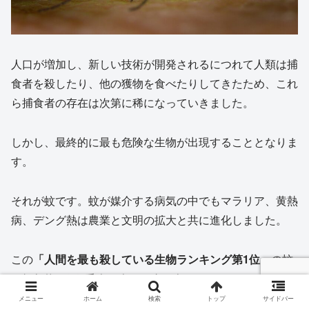
人口が増加し、新しい技術が開発されるにつれて人類は捕
食者を殺したり、他の獲物を食べたりしてきたため、これ
ら捕食者の存在は次第に稀になっていきました。
しかし、最終的に最も危険な生物が出現することとなりま
す。
それが蚊です。蚊が媒介する病気の中でもマラリア、黄熱
病、デング熱は農業と文明の拡大と共に進化しました。
この
「人間を最も殺している生物ランキング第1位」
の蚊
は毎年約72万5千人の人々の命を奪っています。
メニュー
ホーム
検索
トップ
サイドバー