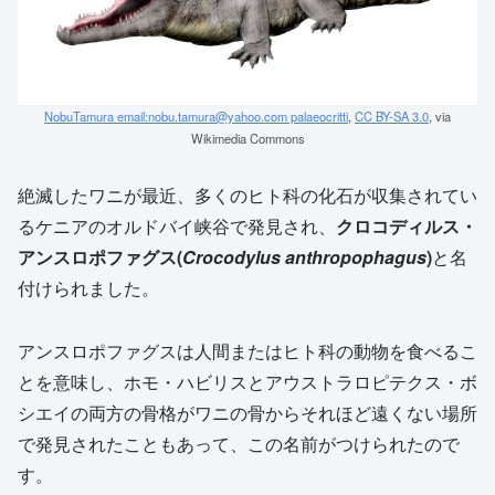
NobuTamura email:nobu.tamura@yahoo.com palaeocritti
,
CC BY-SA 3.0
, via
Wikimedia Commons
絶滅したワニが最近、多くのヒト科の化石が収集されてい
るケニアのオルドバイ峡谷で発見され、
クロコディルス・
アンスロポファグス(
Crocodylus anthropophagus
)
と名
付けられました。
アンスロポファグスは人間またはヒト科の動物を食べるこ
とを意味し、ホモ・ハビリスとアウストラロピテクス・ボ
シエイの両方の骨格がワニの骨からそれほど遠くない場所
で発見されたこともあって、この名前がつけられたので
す。