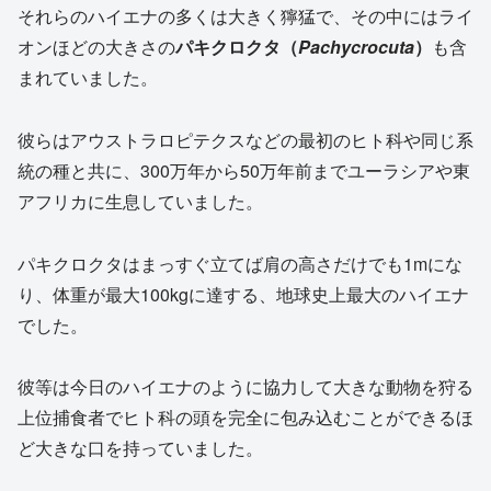
それらのハイエナの多くは大きく獰猛で、その中にはライ
オンほどの大きさの
パキクロクタ（
Pachycrocuta
）
も含
まれていました。
彼らはアウストラロピテクスなどの最初のヒト科や同じ系
統の種と共に、300万年から50万年前までユーラシアや東
アフリカに生息していました。
パキクロクタはまっすぐ立てば肩の高さだけでも1mにな
り、体重が最大100kgに達する、地球史上最大のハイエナ
でした。
彼等は今日のハイエナのように協力して大きな動物を狩る
上位捕食者でヒト科の頭を完全に包み込むことができるほ
ど大きな口を持っていました。