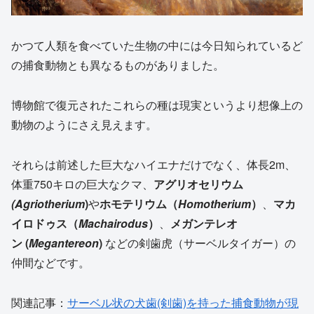
かつて人類を食べていた生物の中には今日知られているど
の捕食動物とも異なるものがありました。
博物館で復元されたこれらの種は現実というより想像上の
動物のようにさえ見えます。
それらは前述した巨大なハイエナだけでなく、体長2m、
体重750キロの巨大なクマ、
アグリオセリウム
(Agriotherium
)
や
ホモテリウム（
Homotherium
）
、
マカ
イロドゥス（
Machairodus
）
、
メガンテレオ
ン (
Megantereon
)
などの剣歯虎（サーベルタイガー）の
仲間などです。
関連記事：
サーベル状の犬歯(剣歯)を持った捕食動物が現