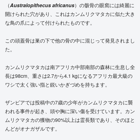
（
Australopithecus africanus
）の骸骨の眼窩には綺麗に
開けられた穴があり、これはカンムリクマタカに似た大き
な鳥の爪によって付けられたものです。
この頭蓋骨は巣の下で他の骨の中に混じって発見されまし
た。
カンムリクマタカは南アフリカ中部南部の森林に生息し全
長は98cm、重さは2.7から4.1 kgになるアフリカ最大級の
ワシで太く強い指と鋭いかぎづめを持ちます。
ザンビアでは投稿中の7歳の少年がカンムリクマタカに襲
われる事件が起き、頭や胸に深い傷を受けています。カン
ムリクマタカの獲物の90%以上は霊長類であり、そのほと
んどがオナガザルです。