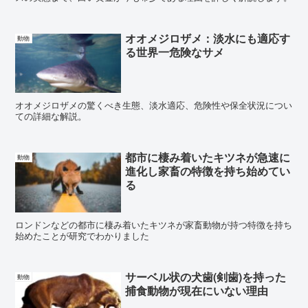
オオメジロザメ：淡水にも適応す
動物
る世界一危険なサメ
オオメジロザメの驚くべき生態、淡水適応、危険性や保全状況につい
ての詳細な解説。
都市に棲み着いたキツネが急速に
動物
進化し家畜の特徴を持ち始めてい
る
ロンドンなどの都市に棲み着いたキツネが家畜動物が持つ特徴を持ち
始めたことが研究でわかりました
サーベル状の犬歯(剣歯)を持った
動物
捕食動物が現在にいない理由