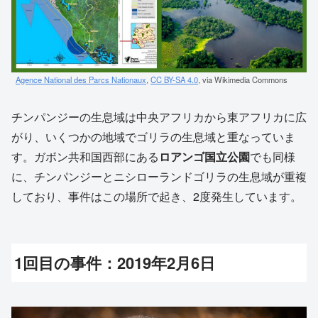
Agence National des Parcs Nationaux
,
CC BY-SA 4.0
, via Wikimedia Commons
チンパンジーの生息域は中央アフリカから東アフリカに広
がり、いくつかの地域でゴリラの生息域と重なっていま
す。ガボン共和国西部にある
ロアンゴ国立公園
でも同様
に、チンパンジーとニシローランドゴリラの生息域が重複
しており、事件はこの場所で起き、2度発生しています。
1回目の事件：2019年2月6日