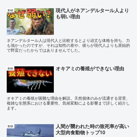
現代人がネアンデルタール人より
動物
も弱い理由
ネアンデルタール人は現代人と比較するとより頑丈な体格を持ち、力
も強かったのですが、それは知性の差や、彼らが現代人よりも原始的
で野蛮だったからではありませんでした。
オキアミの養殖ができない理由
動物
オキアミの養殖が困難な理由を解説。天然個体のみが流通する背景、
複雑な生態系における重要性、気候変動による影響まで詳しく紹介し
ます。
人間が襲われた時の致死率が高い
動物
大型肉食動物トップ10