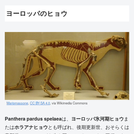
ヨーロッパのヒョウ
Mariomassone
,
CC BY-SA 4.0
, via Wikimedia Commons
Panthera pardus spelaea
は、
ヨーロッパ氷河期ヒョウ
ま
たは
ホラアナヒョウ
とも呼ばれ、後期更新世、おそらくは