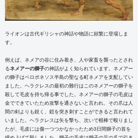
ライオンは古代ギリシャの神話や物語に頻繁に登場しま
す。
例えば、ネメアの谷に住み着き、人や家畜を襲ったとされ
る
ネメアーの獅子
の神話がよく知られています。ネメアー
の獅子はペロポネソス半島の聖なる町ネメアを支配してい
ました。ヘラクレスの最初の難行はこのネメアーの獅子を
殺して毛皮を持ち帰る事でした。ネメアーの獅子の毛皮は
金でできていたため攻撃を通さないと言われ、その爪は人
間の剣よりも鋭く、鎧を突き刺すことができると言われて
いました。ヘラクレスは矢を撃ち、次いで棍棒で殴りまし
たが、毛皮には傷一つつかなかったため3日間獅子の首を
締め上げて殺しました。獅子の毛皮は獅子の足の爪で引き