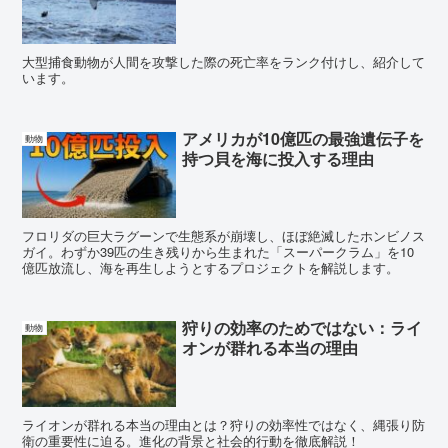
大型捕食動物が人間を攻撃した際の死亡率をランク付けし、紹介して
います。
アメリカが10億匹の最強遺伝子を
動物
持つ貝を海に投入する理由
フロリダの巨大ラグーンで生態系が崩壊し、ほぼ絶滅したホンビノス
ガイ。わずか39匹の生き残りから生まれた「スーパークラム」を10
億匹放流し、海を再生しようとするプロジェクトを解説します。
狩りの効率のためではない：ライ
動物
オンが群れる本当の理由
ライオンが群れる本当の理由とは？狩りの効率性ではなく、縄張り防
衛の重要性に迫る。進化の背景と社会的行動を徹底解説！