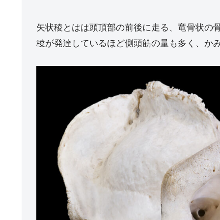
矢状稜とはは頭頂部の前後に走る、竜骨状の
稜が発達しているほど側頭筋の量も多く、か