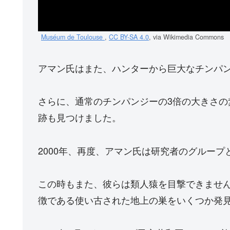
Muséum de Toulouse
,
CC BY-SA 4.0
, via Wikimedia Commons
アマン氏はまた、ハンターから巨大なチンパ
さらに、通常のチンパンジーの3倍の大きさ
跡も見つけました。
2000年、再度、アマン氏は研究者のグルー
この時もまた、彼らは類人猿を目撃できませ
徴である使い古された地上の巣をいくつか発