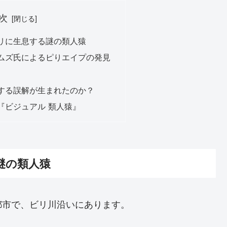
次
リに生息する謎の類人猿
ムズ氏によるピりエイプの発見
する誤解が生まれたのか？
『ビジュアル 類人猿』
謎の類人猿
都市で、ビリ川沿いにあります。