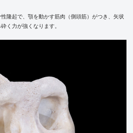
骨性隆起で、顎を動かす筋肉（側頭筋）がつき、矢状
み砕く力が強くなります。