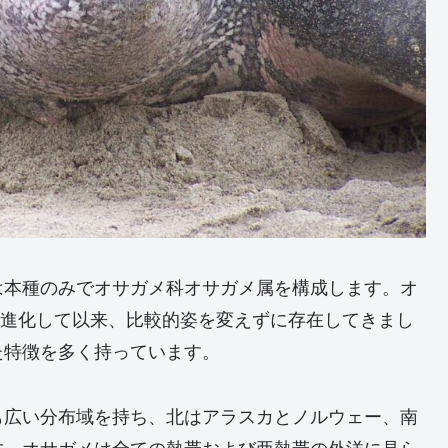
は本種のみでオサガメ科オサガメ属を構成します。オ
紀に進化して以来、比較的姿を変えずに存在してきまし
た特徴を多く持っています。
も広い分布域を持ち、北はアラスカとノルウェー、南
す。オサガメは全ての熱帯および亜熱帯の外洋に見ら