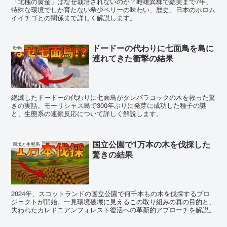
「北極の黄金」はなぜ栽培されないのか？雌雄異株で結実まで7年、
特殊な環境でしか育たない希少ベリーの味わい、歴史、日本のホロム
イイチゴとの関係まで詳しく解説します。
ドードーの代わりに七面鳥を島に
動物
連れてきた衝撃の結果
絶滅したドードーの代わりに七面鳥がタンバラコックの木を救った驚
きの実話。モーリシャス島で300年ぶりに発芽に成功した種子の謎
と、生態系の連鎖反応について詳しく解説します。
国立公園で1万本の木を伐採した
環境と生態系
驚きの結果
2024年、スコットランドの国立公園で何千本もの木を伐採するプロ
ジェクトが開始。一見環境破壊に見えるこの取り組みの真の目的と、
失われたカレドニアンフォレスト復活への革新的アプローチを解説。