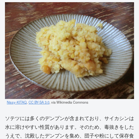
Nissy-KITAQ
,
CC BY-SA 3.0
, via Wikimedia Commons
ソテツには多くのデンプンが含まれており、サイカシンは
水に溶けやすい性質があります。そのため、毒抜きをした
うえで、沈殿したデンプンを集め、団子や粉にして保存食