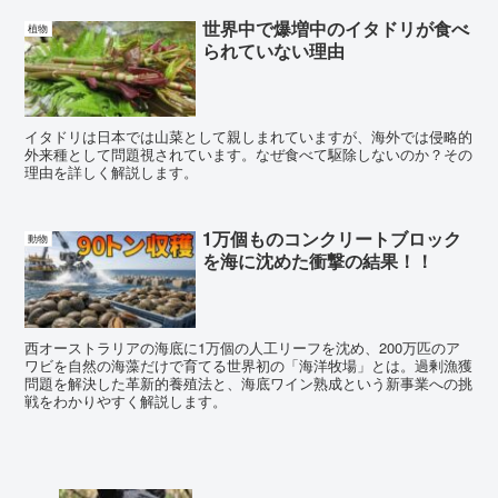
世界中で爆増中のイタドリが食べ
植物
られていない理由
イタドリは日本では山菜として親しまれていますが、海外では侵略的
外来種として問題視されています。なぜ食べて駆除しないのか？その
理由を詳しく解説します。
1万個ものコンクリートブロック
動物
を海に沈めた衝撃の結果！！
西オーストラリアの海底に1万個の人工リーフを沈め、200万匹のア
ワビを自然の海藻だけで育てる世界初の「海洋牧場」とは。過剰漁獲
問題を解決した革新的養殖法と、海底ワイン熟成という新事業への挑
戦をわかりやすく解説します。